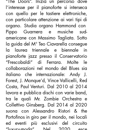
“The Doors”. Inizia un percorso dove
l’interesse per il pianoforte si interseca
con quello per le tastiere elettroniche,
con particolare attenzione ai vari tipi di
organo. Studia organo Hammond con
Pippo Guarnera e musiche sud-
americane con Massimo Tagliata. Sotto
la guida del M° Teo Ciavarella consegue
la laurea triennale e biennale in
pianoforte jazz presso il Conservatorio
“Frescobaldi” di Ferrara. Molte le
collaborazioni nel mondo del Blues sia
italiano che internazionale: Andy J.
Forest, J. Monque’d, Vince Vallicelli, Red
Costa, Paul Venturi.
Dal 2010 al 2014
lavora e pubblica dischi con varie band,
tra le quali Mr. Zombie Orchestra e
Collettivo Ginsberg.
Dal 2014 al 2020
suona con Alessandro Ristori & the
Portofinos in giro per il mondo, nei locali
ed eventi più esclusivi del circuito
“luxury-moda”.
Nel 2020 esce